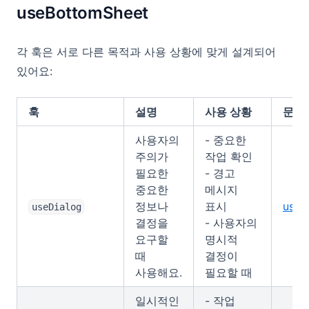
useBottomSheet
각 훅은 서로 다른 목적과 사용 상황에 맞게 설계되어
있어요:
훅
설명
사용 상황
문서
사용자의
- 중요한
주의가
작업 확인
필요한
- 경고
중요한
메시지
정보나
표시
useD
useDialog
결정을
- 사용자의
요구할
명시적
때
결정이
사용해요.
필요할 때
일시적인
- 작업