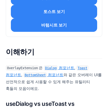
토스트 보기
바텀시트 보기
이해하기
은
컴포넌트
,
OverlayExtension
Dialog
Toast
컴포넌트
,
컴포넌트
와 같은 오버레이 UI를
BottomSheet
선언적으로 쉽게 사용할 수 있게 해주는 유틸리티
훅들의 모음이에요.
useDialog vs useToast vs