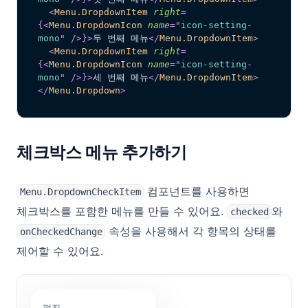
<
Menu.DropdownItem
right
=
{
<
Menu.DropdownIcon
name
=
"
icon-setting-
mono
"
/>
}
>
두 번째 메뉴
</
Menu.DropdownItem
>
<
Menu.DropdownItem
right
=
{
<
Menu.DropdownIcon
name
=
"
icon-setting-
mono
"
/>
}
>
세 번째 메뉴
</
Menu.DropdownItem
>
</
Menu.Dropdown
>
체크박스 메뉴 추가하기
컴포넌트를 사용하면
Menu.DropdownCheckItem
체크박스를 포함한 메뉴를 만들 수 있어요.
와
checked
속성을 사용해서 각 항목의 상태를
onCheckedChange
제어할 수 있어요.