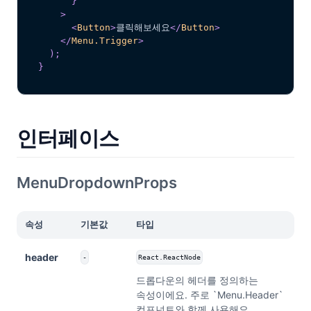
}
>
<
Button
>
클릭해보세요
</
Button
>
</
Menu.Trigger
>
)
;
}
인터페이스
MenuDropdownProps
속성
기본값
타입
header
-
React.ReactNode
드롭다운의 헤더를 정의하는
속성이에요. 주로 `Menu.Header`
컴포넌트와 함께 사용해요.