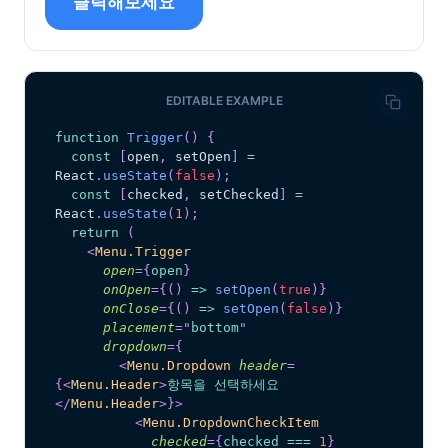
클릭해보세요
EDITABLE EXAMPLE
function
Trigger
(
)
{
const
[
open
,
 setOpen
]
=
React
.
useState
(
false
)
;
const
[
checked
,
 setChecked
]
=
React
.
useState
(
1
)
;
return
(
<
Menu.Trigger
open
=
{
open
}
onOpen
=
{
(
)
=>
setOpen
(
true
)
}
onClose
=
{
(
)
=>
setOpen
(
false
)
}
placement
=
"
bottom
"
dropdown
=
{
<
Menu.Dropdown
header
=
{
<
Menu.Header
>
항목을 선택하세요
</
Menu.Header
>
}
>
<
Menu.DropdownCheckItem
checked
=
{
checked 
===
1
}