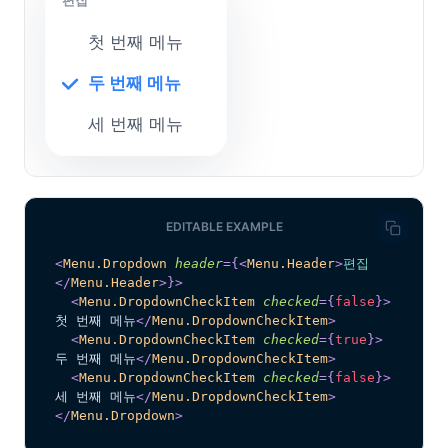
편집
첫 번째 메뉴
두 번째 메뉴
세 번째 메뉴
EDITABLE EXAMPLE
<
Menu.Dropdown
header
=
{
<
Menu.Header
>
편집
</
Menu.Header
>
}
>
<
Menu.DropdownCheckItem
checked
=
{
false
}
>
첫 번째 메뉴
</
Menu.DropdownCheckItem
>
<
Menu.DropdownCheckItem
checked
=
{
true
}
>
두 번째 메뉴
</
Menu.DropdownCheckItem
>
<
Menu.DropdownCheckItem
checked
=
{
false
}
>
세 번째 메뉴
</
Menu.DropdownCheckItem
>
</
Menu.Dropdown
>