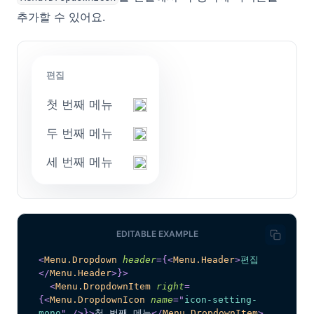
추가할 수 있어요.
편집
첫 번째 메뉴
두 번째 메뉴
세 번째 메뉴
EDITABLE EXAMPLE
<
Menu.Dropdown
header
=
{
<
Menu.Header
>
편집
</
Menu.Header
>
}
>
<
Menu.DropdownItem
right
=
{
<
Menu.DropdownIcon
name
=
"
icon-setting-
mono
"
/>
}
>
첫 번째 메뉴
</
Menu.DropdownItem
>