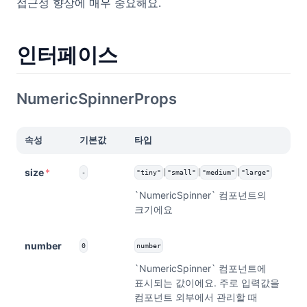
접근성 향상에 매우 중요해요.
인터페이스
NumericSpinnerProps
속성
기본값
타입
size
*
|
|
|
-
"tiny"
"small"
"medium"
"large"
`NumericSpinner` 컴포넌트의
크기에요
number
0
number
`NumericSpinner` 컴포넌트에
표시되는 값이에요. 주로 입력값을
컴포넌트 외부에서 관리할 때