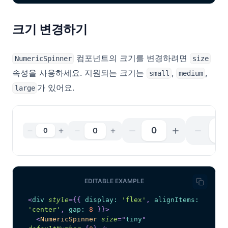
크기 변경하기
컴포넌트의 크기를 변경하려면
NumericSpinner
size
속성을 사용하세요. 지원되는 크기는
,
,
small
medium
가 있어요.
large
0
0
0
0
EDITABLE EXAMPLE
<
div
style
=
{
{
 display
:
'flex'
,
 alignItems
:
'center'
,
 gap
:
8
}
}
>
<
NumericSpinner
size
=
"
tiny
"