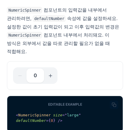
컴포넌트의 입력값을 내부에서
NumericSpinner
관리하려면,
속성에 값을 설정하세요.
defaultNumber
설정한 값이 초기 입력값이 되고 이후 입력값의 변경은
컴포넌트 내부에서 처리돼요. 이
NumericSpinner
방식은 외부에서 값을 따로 관리할 필요가 없을 때
적합해요.
0
EDITABLE EXAMPLE
<
NumericSpinner
size
=
"
large
"
defaultNumber
=
{
0
}
/>