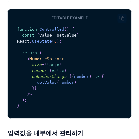
EDITABLE EXAMPLE
function
Controlled
(
)
{
const
[
value
,
 setValue
]
=
React
.
useState
(
0
)
;
return
(
<
NumericSpinner
size
=
"
large
"
number
=
{
value
}
onNumberChange
=
{
(
number
)
=>
{
setValue
(
number
)
;
}
}
/>
)
;
}
입력값을 내부에서 관리하기