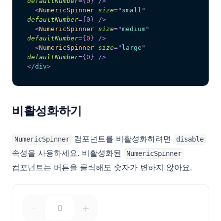
defaultNumber
=
{
0
}
/>
<
NumericSpinner
size
=
"
small
"
defaultNumber
=
{
0
}
/>
<
NumericSpinner
size
=
"
medium
"
defaultNumber
=
{
0
}
/>
<
NumericSpinner
size
=
"
large
"
defaultNumber
=
{
0
}
/>
</
div
>
비활성화하기
컴포넌트를 비활성화하려면
NumericSpinner
disable
속성을 사용하세요. 비활성화된
NumericSpinner
컴포넌트는 버튼을 클릭해도 숫자가 변하지 않아요.
0