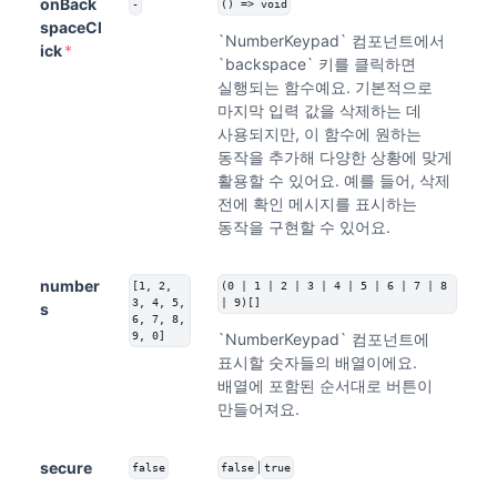
onBack
-
() => void
spaceCl
`NumberKeypad` 컴포넌트에서
ick
*
`backspace` 키를 클릭하면
실행되는 함수예요. 기본적으로
마지막 입력 값을 삭제하는 데
사용되지만, 이 함수에 원하는
동작을 추가해 다양한 상황에 맞게
활용할 수 있어요. 예를 들어, 삭제
전에 확인 메시지를 표시하는
동작을 구현할 수 있어요.
number
[1, 2,
(0 | 1 | 2 | 3 | 4 | 5 | 6 | 7 | 8
3, 4, 5,
| 9)[]
s
6, 7, 8,
9, 0]
`NumberKeypad` 컴포넌트에
표시할 숫자들의 배열이에요.
배열에 포함된 순서대로 버튼이
만들어져요.
secure
|
false
false
true