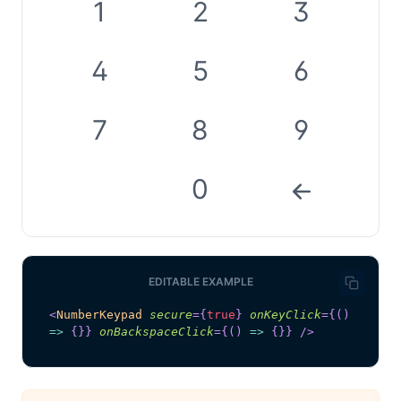
1
2
3
4
5
6
7
8
9
0
EDITABLE EXAMPLE
<
NumberKeypad
secure
=
{
true
}
onKeyClick
=
{
(
)
=>
{
}
}
onBackspaceClick
=
{
(
)
=>
{
}
}
/>