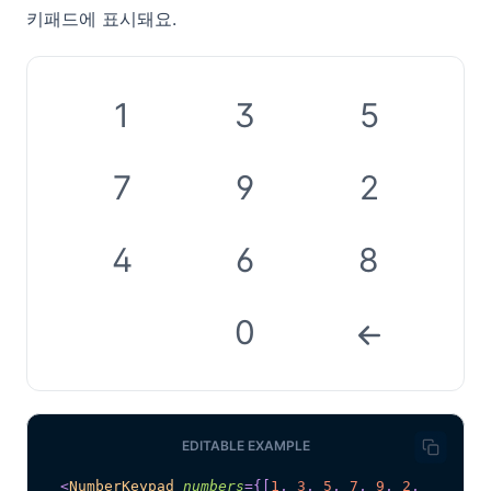
키패드에 표시돼요.
1
3
5
7
9
2
4
6
8
0
EDITABLE EXAMPLE
<
NumberKeypad
numbers
=
{
[
1
,
3
,
5
,
7
,
9
,
2
,