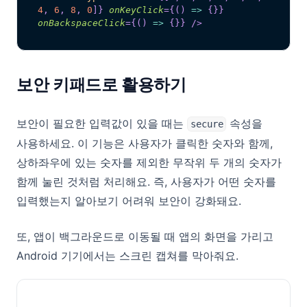
4
,
6
,
8
,
0
]
}
onKeyClick
=
{
(
)
=>
{
}
}
onBackspaceClick
=
{
(
)
=>
{
}
}
/>
보안 키패드로 활용하기
보안이 필요한 입력값이 있을 때는
속성을
secure
사용하세요. 이 기능은 사용자가 클릭한 숫자와 함께,
상하좌우에 있는 숫자를 제외한 무작위 두 개의 숫자가
함께 눌린 것처럼 처리해요. 즉, 사용자가 어떤 숫자를
입력했는지 알아보기 어려워 보안이 강화돼요.
또, 앱이 백그라운드로 이동될 때 앱의 화면을 가리고
Android 기기에서는 스크린 캡쳐를 막아줘요.