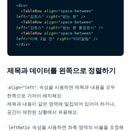
<
div
>
<
TableRow
align
=
"
space-between
"
left
=
"
김토스
"
right
=
"
받는 분
"
/>
<
TableRow
align
=
"
space-between
"
left
=
"
강토스
"
right
=
"
받는 분 통장표시
"
/>
<
TableRow
align
=
"
space-between
"
left
=
"
이체 1일 전
"
right
=
"
미리알림
"
/>
</
div
>
제목과 데이터를 왼쪽으로 정렬하기
속성을 사용하면 제목과 내용을 모두
align="left"
한쪽으로 가까이 배치해요.
제목과 내용이 같은 영역에 밀집되어 있어야 하거나,
공간이 제한된 상황에서 유용해요.
속성을 사용하면 좌측 영역의 비율을 조정해
leftRatio