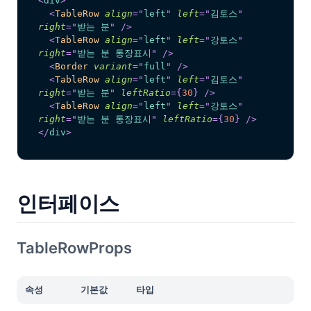
<
div
>
<
TableRow
align
=
"
left
"
left
=
"
김토스
"
right
=
"
받는 분
"
/>
<
TableRow
align
=
"
left
"
left
=
"
강토스
"
right
=
"
받는 분 통장표시
"
/>
<
Border
variant
=
"
full
"
/>
<
TableRow
align
=
"
left
"
left
=
"
김토스
"
right
=
"
받는 분
"
leftRatio
=
{
30
}
/>
<
TableRow
align
=
"
left
"
left
=
"
강토스
"
right
=
"
받는 분 통장표시
"
leftRatio
=
{
30
}
/>
</
div
>
인터페이스
TableRowProps
속성
기본값
타입