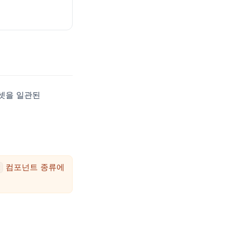
에셋을 일관된
컴포넌트 종류에
t