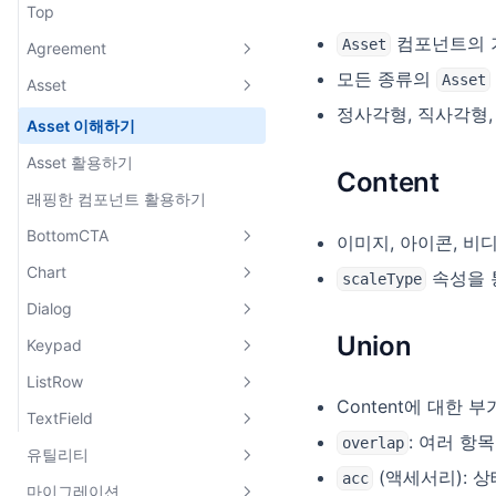
Top
컴포넌트의 
Asset
Agreement
모든 종류의
Asset
Asset
V3
정사각형, 직사각형,
V4
Asset 이해하기
Asset 활용하기
Content
래핑한 컴포넌트 활용하기
BottomCTA
이미지, 아이콘, 비
Chart
속성을 
BottomCTA 이해하기
scaleType
Dialog
Single
Bar Chart
Union
Keypad
Double
Dialog 이해하기
ListRow
FixedBottomCTA
AlertDialog
Alphabet Keypad
Content에 대한
TextField
ConfirmDialog
Full Secure Keypad
ListRow 이해하기
: 여러 항
overlap
유틸리티
Number Keypad
ListRow 영역 구성하기
TextField
(액세서리): 
acc
마이그레이션
ListRowLegacy
SplitTextField
Overlay Extension