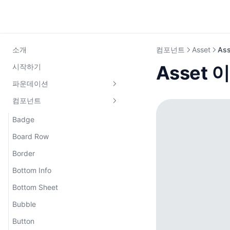
소개
컴포넌트
Asset
As
Asset
시작하기
파운데이션
컴포넌트
Colors
Typography
Badge
Board Row
Border
Bottom Info
Bottom Sheet
Bubble
Button