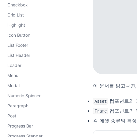
Checkbox
Grid List
Highlight
Icon Button
List Footer
List Header
Loader
Menu
이 문서를 읽고나면,
Modal
Numeric Spinner
컴포넌트의 
Asset
Paragraph
컴포넌트의 
Frame
Post
각 에셋 종류의 특
Progress Bar
Progress Stepper