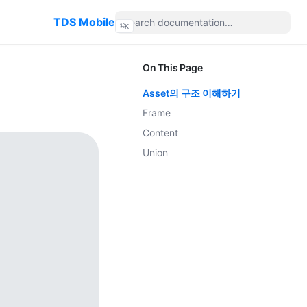
TDS Mobile
⌘
K
On This Page
Asset의 구조 이해하기
Frame
Content
Union