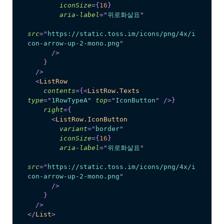
iconSize
=
{
16
}
aria-label
=
"
위로화살표
"
src
=
"
https://static.toss.im/icons/png/4x/i
con-arrow-up-2-mono.png
"
/>
}
/>
<
ListRow
contents
=
{
<
ListRow.Texts
type
=
"
1RowTypeA
"
top
=
"
IconButton
"
/>
}
right
=
{
<
ListRow.IconButton
variant
=
"
border
"
iconSize
=
{
16
}
aria-label
=
"
위로화살표
"
src
=
"
https://static.toss.im/icons/png/4x/i
con-arrow-up-2-mono.png
"
/>
}
/>
</
List
>