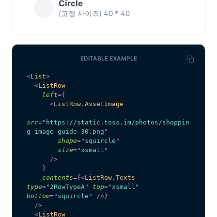
Circle
(고정 사이즈) 40 * 40
EDITABLE EXAMPLE
<
List
>
<
ListRow
left
=
{
<
ListRow.AssetImage
src
=
"
https://static.toss.im/photos/shoppin
g-image-guide-30.png
"
shape
=
"
squircle
"
size
=
"
xsmall
"
/>
}
contents
=
{
<
ListRow.Texts
type
=
"
2RowTypeA
"
top
=
"
xsmall
"
bottom
=
"
squircle
"
/>
}
/>
<
ListRow