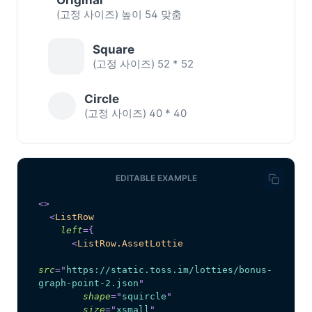
Original
(고정 사이즈) 높이 54 맞춤
Square
(고정 사이즈) 52 * 52
Circle
(고정 사이즈) 40 * 40
EDITABLE EXAMPLE
<
>
<
ListRow
left
=
{
<
ListRow.AssetLottie
src
=
"
https://static.toss.im/lotties/bonus-
graph-point-2.json
"
shape
=
"
squircle
"
size
=
"
xsmall
"