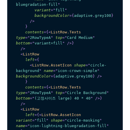
bluegradation-fill
"
variant
=
"
fill
"
backgroundColor
=
{
adaptive
.
grey100
}
/>
}
contents
=
{
<
ListRow.Texts
type
=
"
2RowTypeA
"
top
=
"
Card Medium
"
bottom
=
"
variant=fill
"
/>
}
/>
<
ListRow
left
=
{
<
ListRow.AssetIcon
shape
=
"
circle-
background
"
name
=
"
icon-crown-simple
"
backgroundColor
=
{
adaptive
.
grey100
}
/>
}
contents
=
{
<
ListRow.Texts
type
=
"
2RowTypeA
"
top
=
"
Circle Background
"
bottom
=
"
(고정사이즈 large) 40 * 40
"
/>
}
/>
<
ListRow
left
=
{
<
ListRow.AssetIcon
variant
=
"
fill
"
shape
=
"
circle-masking
"
name
=
"
icon-lightning-bluegradation-fill
"