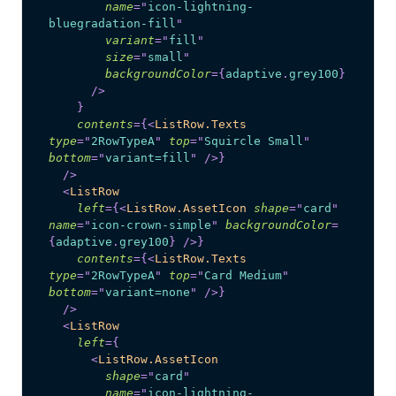
name
=
"
icon-lightning-
bluegradation-fill
"
variant
=
"
fill
"
size
=
"
small
"
backgroundColor
=
{
adaptive
.
grey100
}
/>
}
contents
=
{
<
ListRow.Texts
type
=
"
2RowTypeA
"
top
=
"
Squircle Small
"
bottom
=
"
variant=fill
"
/>
}
/>
<
ListRow
left
=
{
<
ListRow.AssetIcon
shape
=
"
card
"
name
=
"
icon-crown-simple
"
backgroundColor
=
{
adaptive
.
grey100
}
/>
}
contents
=
{
<
ListRow.Texts
type
=
"
2RowTypeA
"
top
=
"
Card Medium
"
bottom
=
"
variant=none
"
/>
}
/>
<
ListRow
left
=
{
<
ListRow.AssetIcon
shape
=
"
card
"
name
=
"
icon-lightning-