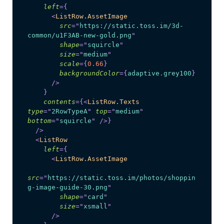
left
=
{
<
ListRow.AssetImage
src
=
"
https://static.toss.im/3d-
common/u1F3AB-new-gold.png
"
shape
=
"
squircle
"
size
=
"
medium
"
scale
=
{
0.66
}
backgroundColor
=
{
adaptive
.
grey100
}
/>
}
contents
=
{
<
ListRow.Texts
type
=
"
2RowTypeA
"
top
=
"
medium
"
bottom
=
"
squircle
"
/>
}
/>
<
ListRow
left
=
{
<
ListRow.AssetImage
src
=
"
https://static.toss.im/photos/shoppin
g-image-guide-30.png
"
shape
=
"
card
"
size
=
"
xsmall
"
/>