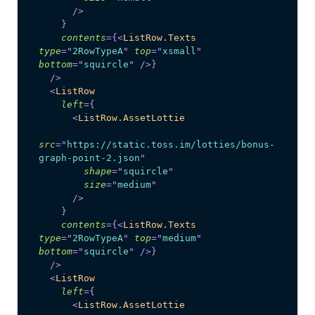
/>
}
contents
=
{
<
ListRow.Texts
type
=
"
2RowTypeA
"
top
=
"
xsmall
"
bottom
=
"
squircle
"
/>
}
/>
<
ListRow
left
=
{
<
ListRow.AssetLottie
src
=
"
https://static.toss.im/lotties/bonus-
graph-point-2.json
"
shape
=
"
squircle
"
size
=
"
medium
"
/>
}
contents
=
{
<
ListRow.Texts
type
=
"
2RowTypeA
"
top
=
"
medium
"
bottom
=
"
squircle
"
/>
}
/>
<
ListRow
left
=
{
<
ListRow.AssetLottie