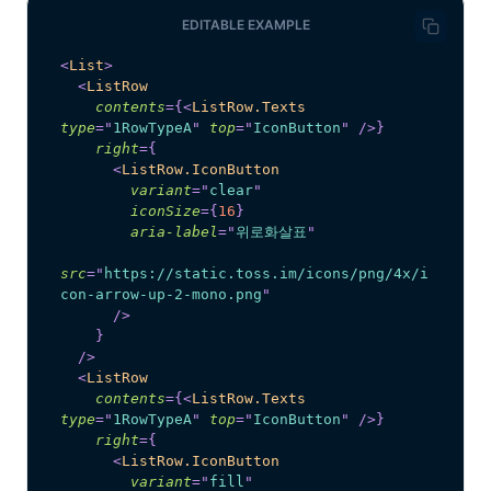
EDITABLE EXAMPLE
<
List
>
<
ListRow
contents
=
{
<
ListRow.Texts
type
=
"
1RowTypeA
"
top
=
"
IconButton
"
/>
}
right
=
{
<
ListRow.IconButton
variant
=
"
clear
"
iconSize
=
{
16
}
aria-label
=
"
위로화살표
"
src
=
"
https://static.toss.im/icons/png/4x/i
con-arrow-up-2-mono.png
"
/>
}
/>
<
ListRow
contents
=
{
<
ListRow.Texts
type
=
"
1RowTypeA
"
top
=
"
IconButton
"
/>
}
right
=
{
<
ListRow.IconButton
variant
=
"
fill
"