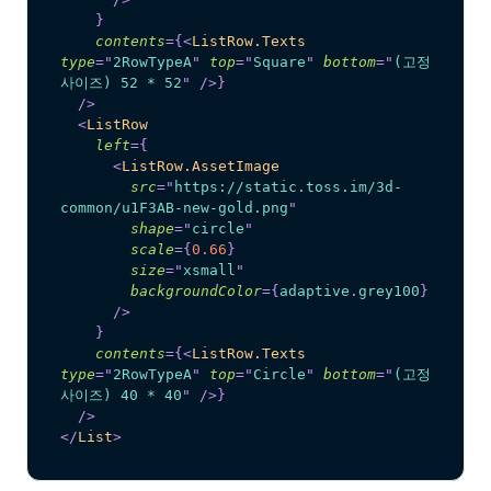
}
contents
=
{
<
ListRow.Texts
type
=
"
2RowTypeA
"
top
=
"
Square
"
bottom
=
"
(고정 
사이즈) 52 * 52
"
/>
}
/>
<
ListRow
left
=
{
<
ListRow.AssetImage
src
=
"
https://static.toss.im/3d-
common/u1F3AB-new-gold.png
"
shape
=
"
circle
"
scale
=
{
0.66
}
size
=
"
xsmall
"
backgroundColor
=
{
adaptive
.
grey100
}
/>
}
contents
=
{
<
ListRow.Texts
type
=
"
2RowTypeA
"
top
=
"
Circle
"
bottom
=
"
(고정 
사이즈) 40 * 40
"
/>
}
/>
</
List
>