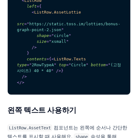
<
ListRow
left
=
{
<
ListRow.AssetLottie
src
=
"
https://static.toss.im/lotties/bonus-
graph-point-2.json
"
shape
=
"
circle
"
size
=
"
xsmall
"
/>
}
contents
=
{
<
ListRow.Texts
type
=
"
2RowTypeA
"
top
=
"
Circle
"
bottom
=
"
(고정 
사이즈) 40 * 40
"
/>
}
/>
</
>
왼쪽 텍스트 사용하기
컴포넌트는 왼쪽에 순서나 간단한
ListRow.AssetText
텍스트를 표시할 때 사용해요.
속성을 통해
shape