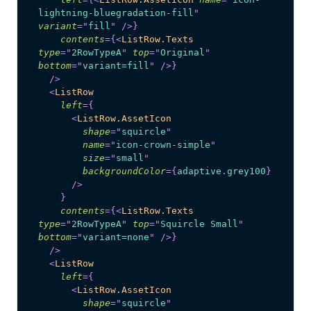
lightning-bluegradation-fill
"
variant
=
"
fill
"
/>
}
contents
=
{
<
ListRow.Texts
type
=
"
2RowTypeA
"
top
=
"
Original
"
bottom
=
"
variant=fill
"
/>
}
/>
<
ListRow
left
=
{
<
ListRow.AssetIcon
shape
=
"
squircle
"
name
=
"
icon-crown-simple
"
size
=
"
small
"
backgroundColor
=
{
adaptive
.
grey100
}
/>
}
contents
=
{
<
ListRow.Texts
type
=
"
2RowTypeA
"
top
=
"
Squircle Small
"
bottom
=
"
variant=none
"
/>
}
/>
<
ListRow
left
=
{
<
ListRow.AssetIcon
shape
=
"
squircle
"