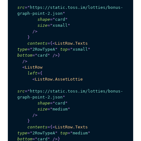
src
=
"
https://static.toss.im/lotties/bonus-
graph-point-2.json
"
shape
=
"
card
"
size
=
"
xsmall
"
/>
}
contents
=
{
<
ListRow.Texts
type
=
"
2RowTypeA
"
top
=
"
xsmall
"
bottom
=
"
card
"
/>
}
/>
<
ListRow
left
=
{
<
ListRow.AssetLottie
src
=
"
https://static.toss.im/lotties/bonus-
graph-point-2.json
"
shape
=
"
card
"
size
=
"
medium
"
/>
}
contents
=
{
<
ListRow.Texts
type
=
"
2RowTypeA
"
top
=
"
medium
"
bottom
=
"
card
"
/>
}