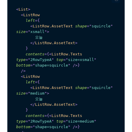
<
List
>
<
ListRow
left
=
{
<
ListRow.AssetText
shape
=
"
squircle
"
size
=
"
xsmall
"
>
        오늘
</
ListRow.AssetText
>
}
contents
=
{
<
ListRow.Texts
type
=
"
2RowTypeA
"
top
=
"
size=xsmall
"
bottom
=
"
shape=squircle
"
/>
}
/>
<
ListRow
left
=
{
<
ListRow.AssetText
shape
=
"
squircle
"
size
=
"
medium
"
>
        오늘
</
ListRow.AssetText
>
}
contents
=
{
<
ListRow.Texts
type
=
"
2RowTypeA
"
top
=
"
size=medium
"
bottom
=
"
shape=squircle
"
/>
}