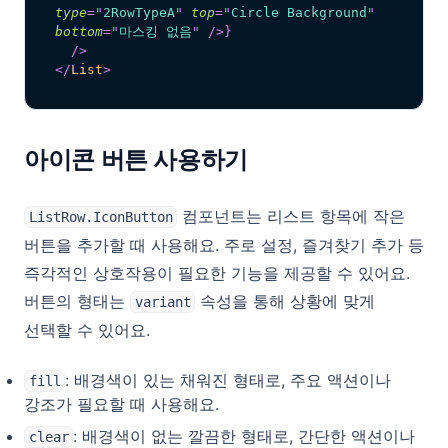
type
=
"
2RowTypeA
"
top
=
"
Circle Background
"
bottom
=
"
마스킹 없음
"
/>
}
/>
</
List
>
아이콘 버튼 사용하기
컴포넌트는 리스트 항목에 작은
ListRow.IconButton
버튼을 추가할 때 사용해요. 주로 설정, 즐겨찾기 추가 등
즉각적인 상호작용이 필요한 기능을 제공할 수 있어요.
버튼의 형태는
속성을 통해 상황에 맞게
variant
선택할 수 있어요.
: 배경색이 있는 채워진 형태로, 주요 액션이나
fill
강조가 필요할 때 사용해요.
: 배경색이 없는 깔끔한 형태로, 간단한 액션이나
clear