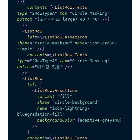
/>
}
contents
=
{
<
ListRow.Texts
type
=
"
2RowTypeA
"
top
=
"
Circle Masking
"
bottom
=
"
(고정사이즈 large) 40 * 40
"
/>
}
/>
<
ListRow
left
=
{
<
ListRow.AssetIcon
shape
=
"
circle-masking
"
name
=
"
icon-crown-
simple
"
/>
}
contents
=
{
<
ListRow.Texts
type
=
"
2RowTypeA
"
top
=
"
Circle Masking
"
bottom
=
"
마스킹 있음
"
/>
}
/>
<
ListRow
left
=
{
<
ListRow.AssetIcon
variant
=
"
fill
"
shape
=
"
circle-background
"
name
=
"
icon-lightning-
bluegradation-fill
"
backgroundColor
=
{
adaptive
.
grey100
}
/>
}
contents
=
{
<
ListRow.Texts