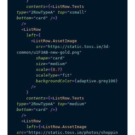
}
contents
=
{
<
ListRow.Texts
type
=
"
2RowTypeA
"
top
=
"
xsmall
"
bottom
=
"
card
"
/>
}
/>
<
ListRow
left
=
{
<
ListRow.AssetImage
src
=
"
https://static.toss.im/3d-
common/u1F3AB-new-gold.png
"
shape
=
"
card
"
size
=
"
medium
"
scale
=
{
0.7
}
scaleType
=
"
fit
"
backgroundColor
=
{
adaptive
.
grey100
}
/>
}
contents
=
{
<
ListRow.Texts
type
=
"
2RowTypeA
"
top
=
"
medium
"
bottom
=
"
card
"
/>
}
/>
<
ListRow
left
=
{
<
ListRow.AssetImage
src
=
"
https://static.toss.im/photos/shoppin