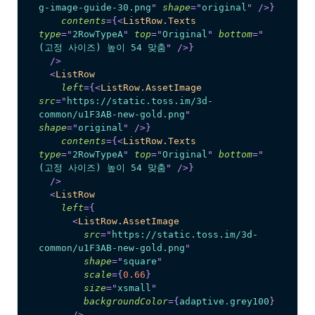
g-image-guide-30.png
"
shape
=
"
original
"
/>
}
contents
=
{
<
ListRow.Texts
type
=
"
2RowTypeA
"
top
=
"
Original
"
bottom
=
"
(고정 사이즈) 높이 54 맞춤
"
/>
}
/>
<
ListRow
left
=
{
<
ListRow.AssetImage
src
=
"
https://static.toss.im/3d-
common/u1F3AB-new-gold.png
"
shape
=
"
original
"
/>
}
contents
=
{
<
ListRow.Texts
type
=
"
2RowTypeA
"
top
=
"
Original
"
bottom
=
"
(고정 사이즈) 높이 54 맞춤
"
/>
}
/>
<
ListRow
left
=
{
<
ListRow.AssetImage
src
=
"
https://static.toss.im/3d-
common/u1F3AB-new-gold.png
"
shape
=
"
square
"
scale
=
{
0.66
}
size
=
"
xsmall
"
backgroundColor
=
{
adaptive
.
grey100
}
/>