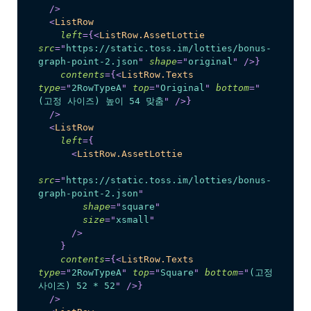
/>
<
ListRow
left
=
{
<
ListRow.AssetLottie
src
=
"
https://static.toss.im/lotties/bonus-
graph-point-2.json
"
shape
=
"
original
"
/>
}
contents
=
{
<
ListRow.Texts
type
=
"
2RowTypeA
"
top
=
"
Original
"
bottom
=
"
(고정 사이즈) 높이 54 맞춤
"
/>
}
/>
<
ListRow
left
=
{
<
ListRow.AssetLottie
src
=
"
https://static.toss.im/lotties/bonus-
graph-point-2.json
"
shape
=
"
square
"
size
=
"
xsmall
"
/>
}
contents
=
{
<
ListRow.Texts
type
=
"
2RowTypeA
"
top
=
"
Square
"
bottom
=
"
(고정 
사이즈) 52 * 52
"
/>
}
/>