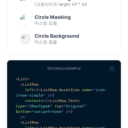
(고정사이즈 large) 40 * 40
Circle Masking
마스킹 있음
Circle Background
마스킹 없음
EDITABLE EXAMPLE
<
List
>
<
ListRow
left
=
{
<
ListRow.AssetIcon
name
=
"
icon-
crown-simple
"
/>
}
contents
=
{
<
ListRow.Texts
type
=
"
2RowTypeA
"
top
=
"
Original
"
bottom
=
"
variant=none
"
/>
}
/>
<
ListRow
left
=
{
<
ListRow.AssetIcon
name
=
"
icon-