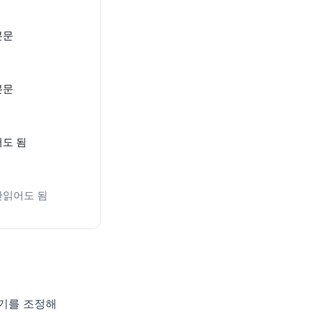
본문
본문
어도 됨
안읽어도 됨
크기를 조정해