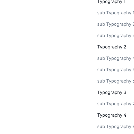
List Footer
Typography 1
List Header
sub Typography 
List Row
sub Typography 
Loader
sub Typography 
Navbar
Typography 2
Numeric Spinner
sub Typography 
Post
Progress Bar
sub Typography 
Radio
sub Typography 
Rating
Typography 3
Result
sub Typography 
Search Field
Typography 4
Segmented Control
sub Typography 
Shadow