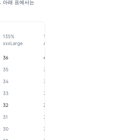
요. 아래 표에서는
135%
160%
190%
235%
xxxLarge
A11y_Medium
A11y_Large
A11y_x
36
40
41
41
35
39
40
41
34
38
39
40
33
37
38
40
32
36
38
40
31
36
38
40
30
35
37
39