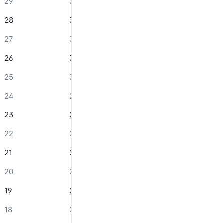
29
34
37
39
28
33
36
39
27
32
36
39
26
31
35
38
25
30
34
38
24
28
33
37
23
27
32
36
22
26
30
34
21
24
28
31
20
23
26
29
19
21
24
27
18
20
22
25