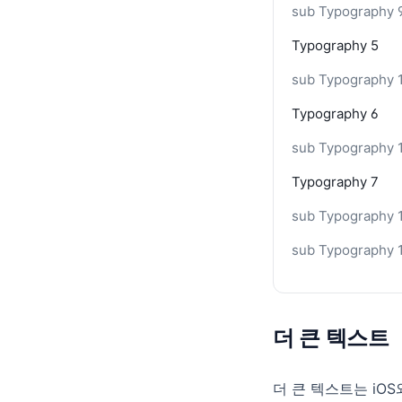
sub Typography 
Skeleton
Slider
Typography 5
Stepper
sub Typography 
Switch
Typography 6
Tab
sub Typography 
Table Row
Typography 7
Text Button
sub Typography 
Text Field
sub Typography 
Toast
Chart
Bar Chart
더 큰 텍스트
더 큰 텍스트는 iO