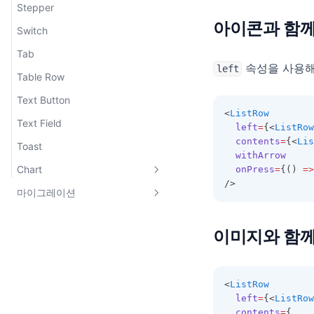
Stepper
아이콘과 함께
Switch
Tab
속성을 사용해
left
Table Row
Text Button
<
ListRow
Text Field
left
=
{<
ListRow
contents
=
{<
Lis
Toast
withArrow
Chart
onPress
=
{() 
=>
/>
마이그레이션
Bar Chart
@toss-design-system에서 마이
이미지와 함께
그레이션
<
ListRow
left
=
{<
ListRow
contents
=
{