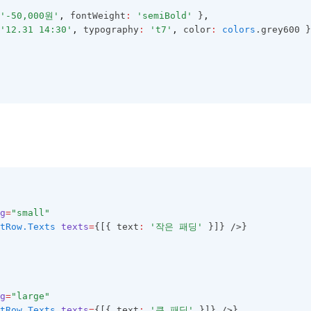
'-50,000원'
,
 fontWeight
:
'semiBold'
 }
,
'12.31 14:30'
,
 typography
:
't7'
,
 color
:
colors
.grey600 }
g
=
"small"
tRow.Texts
texts
=
{[{ text
:
'작은 패딩'
 }]} />}
g
=
"large"
tRow.Texts
texts
=
{[{ text
:
'큰 패딩'
 }]} />}