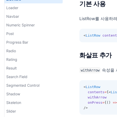
기본 사용
Loader
Navbar
ListRow를 사용하
Numeric Spinner
Post
<
ListRow
content
Progress Bar
Radio
화살표 추가
Rating
Result
속성을 
withArrow
Search Field
Segmented Control
<
ListRow
contents
=
{<
Lis
Shadow
withArrow
Skeleton
onPress
=
{() 
=>
/>
Slider