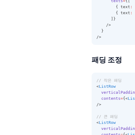
texts
=
{[
        { text
:
        { text
:
      ]}
    />
  }
/>
패딩 조정
// 작은 패딩
<
ListRow
verticalPaddin
contents
=
{<
Lis
/>
// 큰 패딩
<
ListRow
verticalPaddin
contents
=
{<
Lis