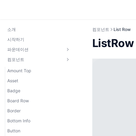
소개
컴포넌트
List Row
ListRow
시작하기
파운데이션
컴포넌트
Colors
Typography
Amount Top
Asset
Badge
Board Row
Border
Bottom Info
Button