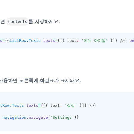
려면
를 지정하세요.
contents
s
=
{<
ListRow.Texts
texts
=
{[{ text
:
'메뉴 아이템'
 }]} />} 
o
사용하면 오른쪽에 화살표가 표시돼요.
tRow.Texts
texts
=
{[{ text
:
'설정'
 }]} />}
navigation
.navigate
(
'Settings'
)}