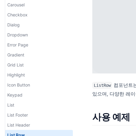
Carousel
Checkbox
Dialog
Dropdown
Error Page
Gradient
Grid List
Highlight
컴포넌트는
Icon Button
ListRow
있으며, 다양한 레
Keypad
List
사용 예제
List Footer
List Header
List Row