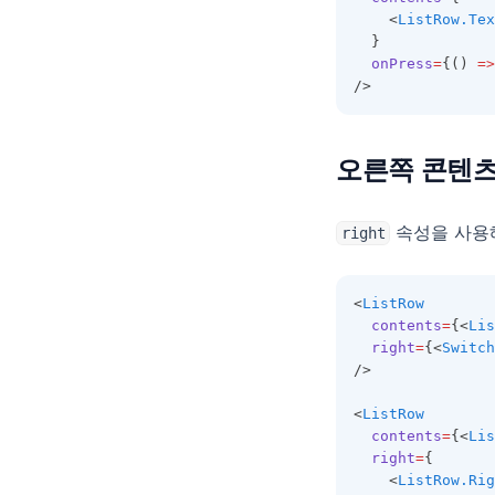
    <
ListRow.Tex
  }
onPress
=
{() 
=>
/>
오른쪽 콘텐
속성을 사용해
right
<
ListRow
contents
=
{<
Lis
right
=
{<
Switch
/>
<
ListRow
contents
=
{<
Lis
right
=
{
    <
ListRow.Rig