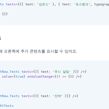
ts
texts
=
{[{ text
:
'김토스'
 }
,
 { text
:
'토스뱅크'
,
 typogra
 {}}
츠
 오른쪽에 추가 콘텐츠를 표시할 수 있어요.
tRow.Texts
texts
=
{[{ text
:
'푸시 알림'
 }]} />}
value
=
{
true
} 
onValueChange
=
{() 
=>
 {}} />}
tRow.Texts
texts
=
{[{ text
:
'잔액'
 }]} />}
htTexts