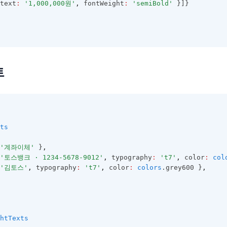
text
:
'1,000,000원'
,
 fontWeight
:
'semiBold'
 }]}
트
ts
'계좌이체'
 }
,
'토스뱅크 · 1234-5678-9012'
,
 typography
:
't7'
,
 color
:
col
'김토스'
,
 typography
:
't7'
,
 color
:
colors
.grey600 }
,
htTexts