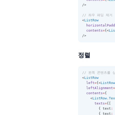
/>
// 좌우 패딩 제거
<
ListRow
horizontalPadd
contents
=
{<
Lis
/>
정렬
// 왼쪽 콘텐츠를 
<
ListRow
left
=
{<
ListRow
leftAlignment
=
contents
=
{
    <
ListRow.Tex
texts
=
{[
        { text
:
        { text
: