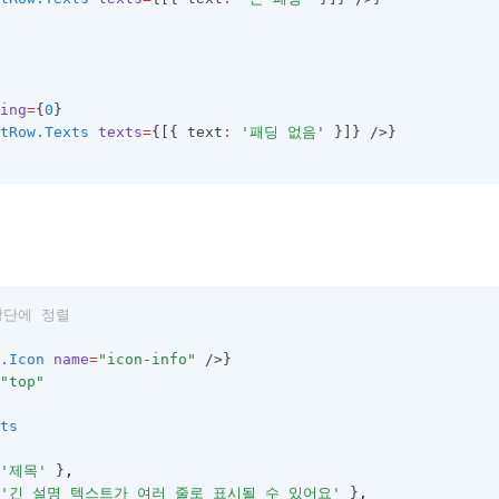
ing
=
{
0
}
tRow.Texts
texts
=
{[{ text
:
'패딩 없음'
 }]} />}
상단에 정렬
.Icon
name
=
"icon-info"
 />}
"top"
ts
'제목'
 }
,
'긴 설명 텍스트가 여러 줄로 표시될 수 있어요'
 }
,