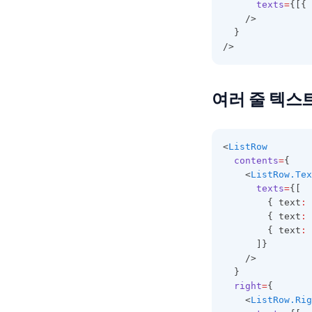
texts
=
{[{ 
    />
  }
/>
여러 줄 텍스
<
ListRow
contents
=
{
    <
ListRow.Tex
texts
=
{[
        { text
:
        { text
:
        { text
:
      ]}
    />
  }
right
=
{
    <
ListRow.Rig