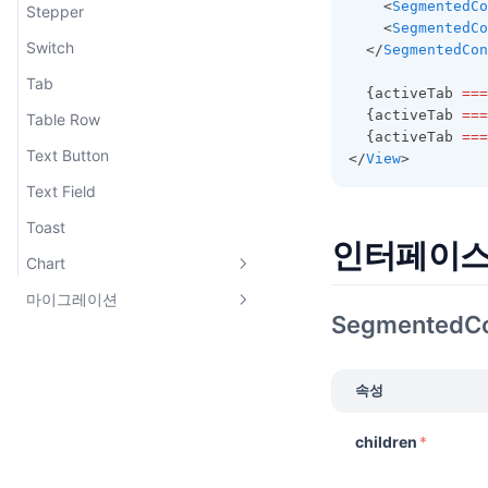
    <
SegmentedCo
Stepper
    <
SegmentedCo
Switch
  </
SegmentedCon
Tab
  {activeTab 
===
  {activeTab 
===
Table Row
  {activeTab 
===
Text Button
</
View
>
Text Field
Toast
인터페이
Chart
마이그레이션
Bar Chart
SegmentedCo
@toss-design-system에서 마이
그레이션
속성
children
*