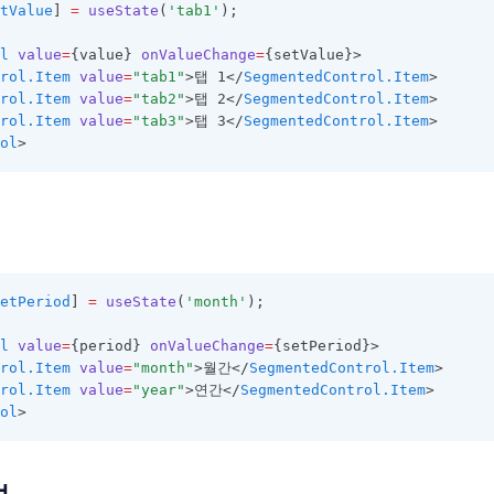
tValue
] 
=
useState
(
'tab1'
);
l
value
=
{value} 
onValueChange
=
{setValue}>
rol.Item
value
=
"tab1"
>탭 1</
SegmentedControl.Item
>
rol.Item
value
=
"tab2"
>탭 2</
SegmentedControl.Item
>
rol.Item
value
=
"tab3"
>탭 3</
SegmentedControl.Item
>
ol
>
etPeriod
] 
=
useState
(
'month'
);
l
value
=
{period} 
onValueChange
=
{setPeriod}>
rol.Item
value
=
"month"
>월간</
SegmentedControl.Item
>
rol.Item
value
=
"year"
>연간</
SegmentedControl.Item
>
ol
>