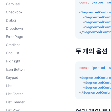
const
 [
value
,
se
Carousel
Checkbox
<
SegmentedContro
  <
SegmentedCont
Dialog
  <
SegmentedCont
  <
SegmentedCont
Dropdown
</
SegmentedContr
Error Page
Gradient
두 개의 옵션
Grid List
Highlight
const
 [
period
,
s
Icon Button
Keypad
<
SegmentedContro
  <
SegmentedCont
List
  <
SegmentedCont
</
SegmentedContr
List Footer
List Header
List Row