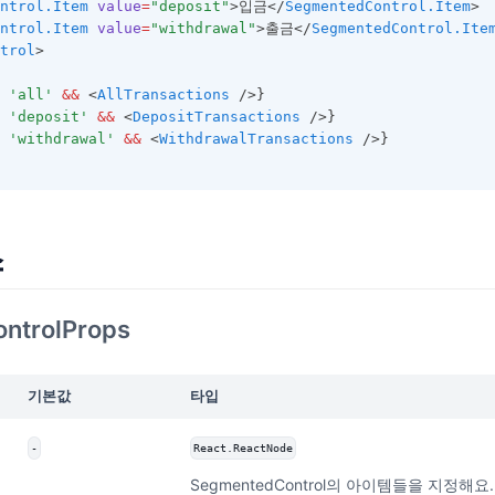
ntrol.Item
value
=
"deposit"
>입금</
SegmentedControl.Item
>
ntrol.Item
value
=
"withdrawal"
>출금</
SegmentedControl.Ite
trol
>
'all'
&&
 <
AllTransactions
 />}
'deposit'
&&
 <
DepositTransactions
 />}
'withdrawal'
&&
 <
WithdrawalTransactions
 />}
스
ntrolProps
기본값
타입
-
React.ReactNode
SegmentedControl의 아이템들을 지정해요.