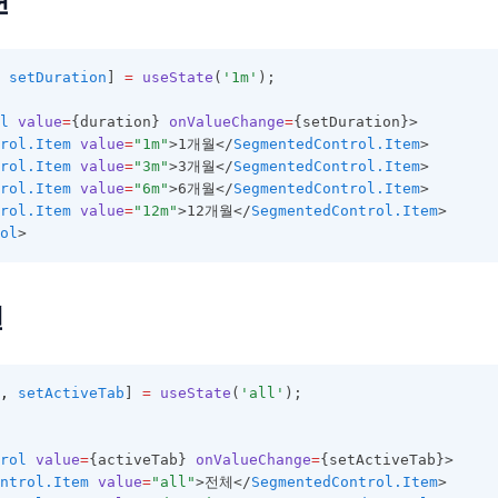
션
setDuration
] 
=
useState
(
'1m'
);
l
value
=
{duration} 
onValueChange
=
{setDuration}>
rol.Item
value
=
"1m"
>1개월</
SegmentedControl.Item
>
rol.Item
value
=
"3m"
>3개월</
SegmentedControl.Item
>
rol.Item
value
=
"6m"
>6개월</
SegmentedControl.Item
>
rol.Item
value
=
"12m"
>12개월</
SegmentedControl.Item
>
ol
>
션
,
setActiveTab
] 
=
useState
(
'all'
);
rol
value
=
{activeTab} 
onValueChange
=
{setActiveTab}>
ntrol.Item
value
=
"all"
>전체</
SegmentedControl.Item
>