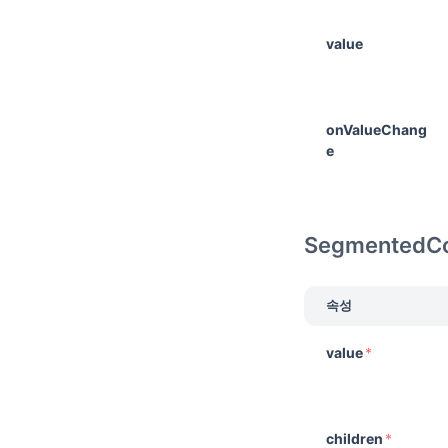
value
onValueChang
e
SegmentedCo
속성
value
*
children
*