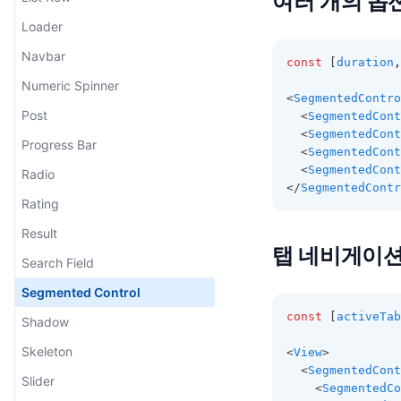
여러 개의 옵
Loader
Navbar
const
 [
duration
,
Numeric Spinner
<
SegmentedContro
Post
  <
SegmentedCont
  <
SegmentedCont
Progress Bar
  <
SegmentedCont
  <
SegmentedCont
Radio
</
SegmentedContr
Rating
Result
탭 네비게이
Search Field
Segmented Control
const
 [
activeTab
Shadow
Skeleton
<
View
>
  <
SegmentedCont
Slider
    <
SegmentedCo